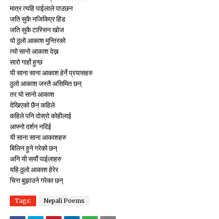
मात्र त्यहि पाईलाले पाउछन

जति सुकै नजिकिएर हिंड

जति सुकै टास्सिन खोज

यो ठुलो आकाश मुन्तिरको

त्यो सानो आकाश देख्न

सारो गार्हो हुन्छ

यी साना साना आकाश हेर्ने प्रयासहरु

ठुलो आकाश जस्तै असिमित छन्

तर यो सानो आकाश

देखिएको छैन कहिले

कहिले पनि दोस्रो कोहीलाई

आफ्नो दर्शन नदिई

यी साना साना आकाशहरु

बिलिन हुने गरेको छन्

अनि यी सयौं पाईलाहरु

यहि ठुलो आकाश हेरेर

चित्त बुझाउने गरेका छन्
Tags:
Nepali Poems