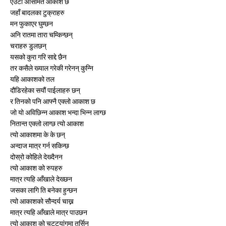
एउटा असिमित आकाश छ

जहाँ बादलका टुक्राहरु

मन फुकाएर घुम्छन

अनि रातमा तारा चम्किन्छन्

चराहरु डुलछन्

यसको कुरा गरि साद्दे छैन

तर कसैले ख्याल गरेकी गरेनन् कुन्नि

यहि आकाशको तल

दौडिरहेका सयौं पाईलाहरु छन्

र तिनको पनि आफ्नै एक्लो आकाश छ

जो यो अविछिन्न आकाश भन्दा भिन्न लाग्छ

नितान्त एक्लो लाग्छ त्यो आकाश

त्यो आकाशमा के के छन्

अन्दाज मात्र गर्न सकिन्छ

दोस्रो कोहिले देख्दैनन

त्यो आकाश को रुपहरु

मात्र त्यहि आँखाले देख्छन

जसका लागि ति बनेका हुन्छन

त्यो आकाशको सौन्दर्य चाख्न

मात्र त्यहि आँखाले मात्र पाउछन

त्यो आकाश को चट्टयांगमा तर्सिन
