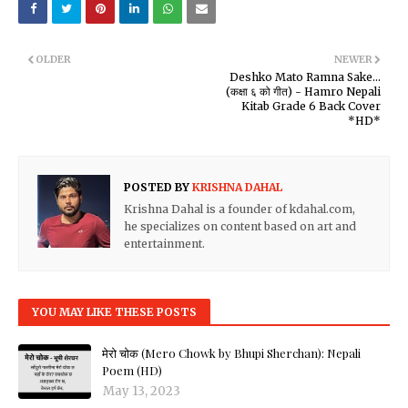
OLDER
NEWER
Deshko Mato Ramna Sake...
(कक्षा ६ को गीत) - Hamro Nepali
Kitab Grade 6 Back Cover
*HD*
POSTED BY
KRISHNA DAHAL
Krishna Dahal is a founder of kdahal.com,
he specializes on content based on art and
entertainment.
YOU MAY LIKE THESE POSTS
मेरो चोक (Mero Chowk by Bhupi Sherchan): Nepali
Poem (HD)
May 13, 2023