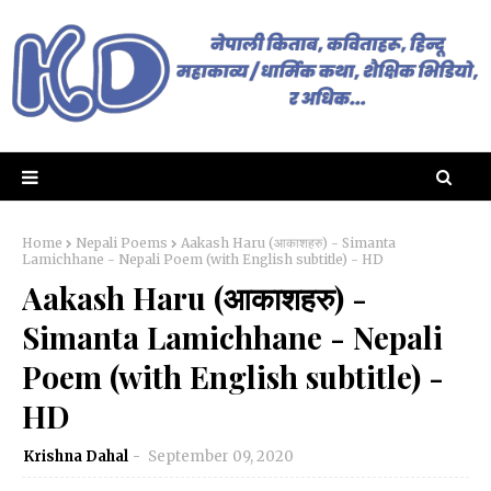
Home
Nepali Poems
Aakash Haru (आकाशहरु) - Simanta
Lamichhane - Nepali Poem (with English subtitle) - HD
Aakash Haru (आकाशहरु) -
Simanta Lamichhane - Nepali
Poem (with English subtitle) -
HD
Krishna Dahal
September 09, 2020