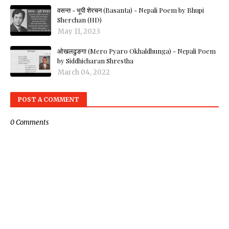
वसन्त - भूपी शेरचन (Basanta) - Nepali Poem by Bhupi
Sherchan (HD)
May 11, 2023
ओखलढुङगा (Mero Pyaro Okhaldhunga) - Nepali Poem
by Siddhicharan Shrestha
March 04, 2022
POST A COMMENT
0 Comments